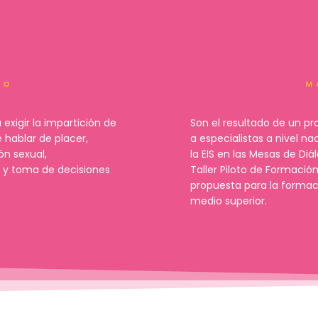
HO
M
N
xigir la impartición de
Son el resultado de un p
 hablar de placer,
a especialistas a nivel na
ón sexual,
la EIS en las Mesas de Di
a y toma de decisiones
Taller Piloto de Formaci
propuesta para la formac
medio superior.