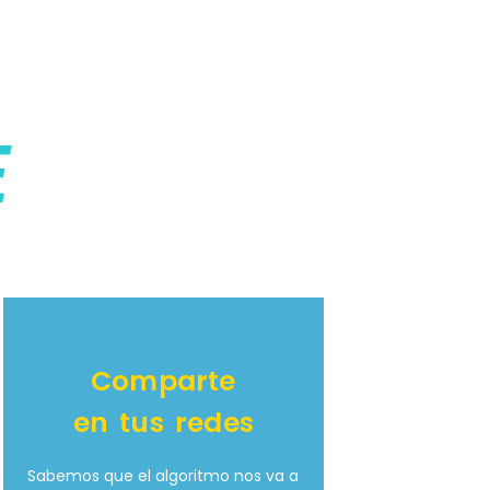
E
Comparte
en tus redes
Sabemos que el algoritmo nos va a