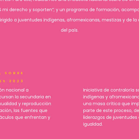
EIS mi derecho y soporten”; y un programa de formación, acomp
irigido a juventudes indígenas, afromexicanas, mestizas y de la
del país.
L SOBRE
ES 2023
ón nacional a
Iniciativa de contraloría 
cursan la secundaria en
indígenas y afromexicana
xualidad y reproducción
una masa crítica que imp
ación, las fuentes que
parte de este proceso, 
táculos que enfrentan y
liderazgos de juventudes 
igualdad.