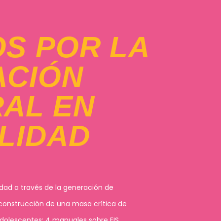
S POR LA
ACIÓN
RAL EN
LIDAD
dad a través de la generación de
construcción de una masa crítica de
Adolescentes; 4 manuales sobre EIS