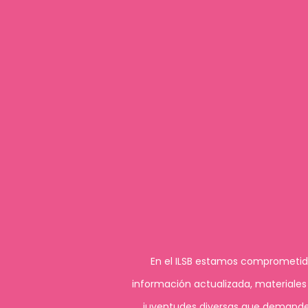
En el ILSB estamos comprometida
información actualizada, materiale
juventudes diversas que demanden 