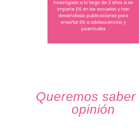
investigado a lo largo de 2 años si se
imparte EIS en las escuelas y han
desarrollado publicaciones para
enseñar EIS a adolescencias y
juventudes
Queremos saber 
opinión