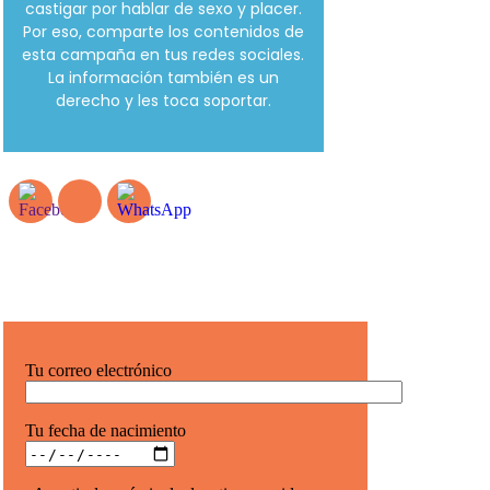
castigar por hablar de sexo y placer.
Por eso, comparte los contenidos de
esta campaña en tus redes sociales.
La información también es un
derecho y les toca soportar.
Tu correo electrónico
Tu fecha de nacimiento